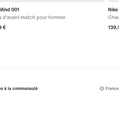
 Mind 001
Nike Mind 
s d'avant-match pour homme
Chaussure
9 €
9 €
139,99 €
139,99 €
es à la communauté
France