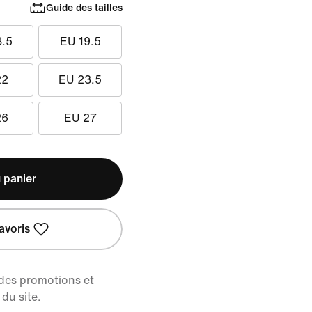
Guide des tailles
8.5
EU 19.5
22
EU 23.5
26
EU 27
 panier
avoris
 des promotions et
du site.