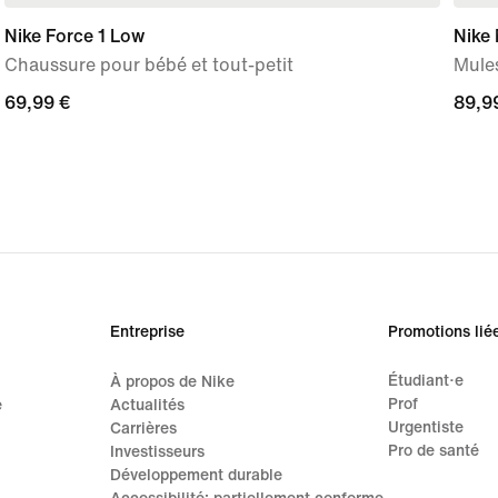
Nike Force 1 Low
Nike
Chaussure pour bébé et tout-petit
Mule
69,99 €
69,99 €
89,9
89,9
Entreprise
Promotions lié
Étudiant·e
À propos de Nike
Prof
e
Actualités
Urgentiste
Carrières
Pro de santé
Investisseurs
Développement durable