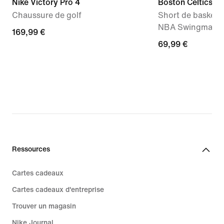
Nike Victory Pro 4
Boston Celtics S
Chaussure de golf
Short de basketba
NBA Swingman 
169,99 €
169,99 €
69,99 €
69,99 €
Ressources
Cartes cadeaux
Cartes cadeaux d'entreprise
Trouver un magasin
Nike Journal