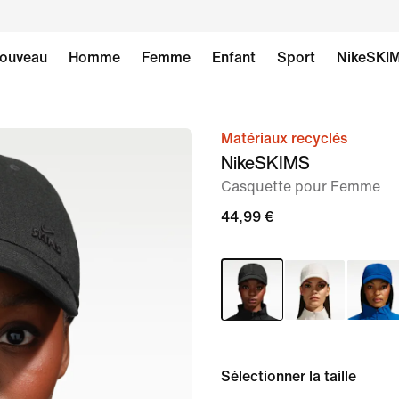
ouveau
Homme
Femme
Enfant
Sport
NikeSKI
Matériaux recyclés
image 1
NikeSKIMS
sur
Casquette pour Femme
4
44,99 €
Sélectionner la taille