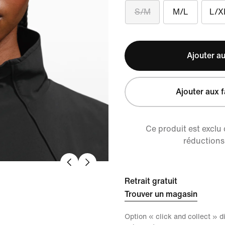
S/M
M/L
L/X
Ajouter au
Ajouter aux f
Ce produit est exclu
réductions 
Retrait gratuit
Trouver un magasin
Option « click and collect » 