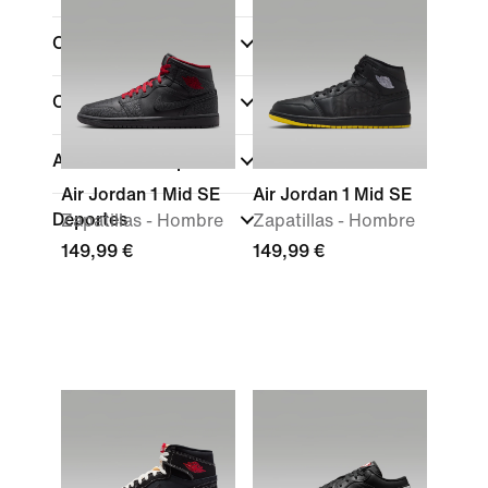
Color
(1)
Colecciones
Altura de las zapatillas
Air Jordan 1 Mid SE
Air Jordan 1 Mid SE
Deportes
Zapatillas - Hombre
Zapatillas - Hombre
149,99 €
149,99 €