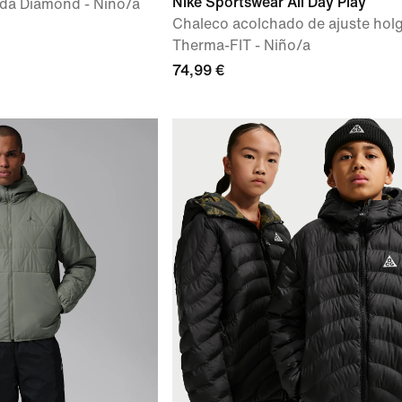
Nike Sportswear All Day Play
da Diamond - Niño/a
Chaleco acolchado de ajuste hol
Therma-FIT - Niño/a
74,99 €