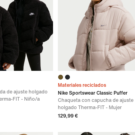
Materiales reciclados
da de ajuste holgado
Nike Sportswear Classic Puffer
erma-FIT - Niño/a
Chaqueta con capucha de ajuste
holgado Therma-FIT - Mujer
129,99 €