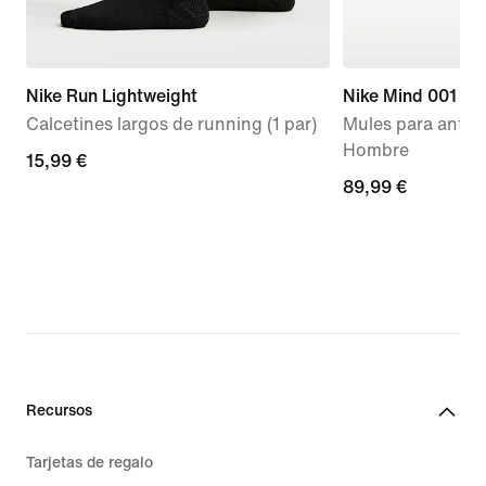
Nike Run Lightweight
Nike Mind 001
Calcetines largos de running (1 par)
Mules para antes 
Hombre
15,99 €
15,99 €
89,99 €
89,99 €
Recursos
Tarjetas de regalo