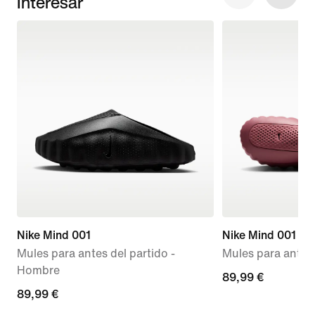
Interesar
Nike Mind 001
Nike Mind 001
Mules para antes del partido -
Mules para antes 
Hombre
89,99 €
89,99 €
89,99 €
89,99 €