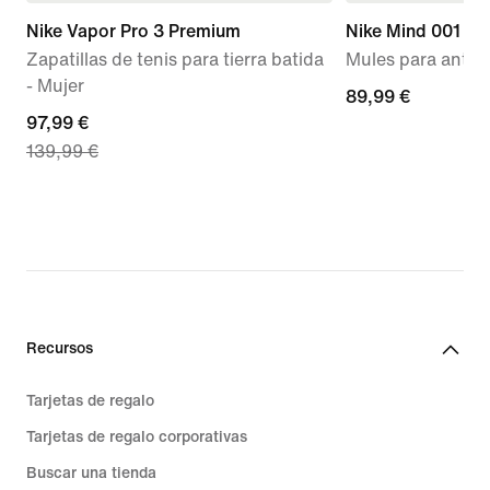
Nike Vapor Pro 3 Premium
Nike Mind 001
Zapatillas de tenis para tierra batida
Mules para antes 
- Mujer
89,99 €
89,99 €
current
97,99 €
139,99 €
price
97,99 €,
original
price
139,99 €
Recursos
Tarjetas de regalo
Tarjetas de regalo corporativas
Buscar una tienda