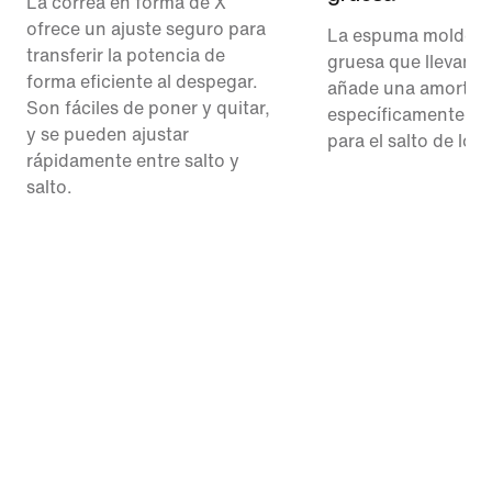
La correa en forma de X
ofrece un ajuste seguro para
La espuma moldead
transferir la potencia de
gruesa que llevan en
forma eficiente al despegar.
añade una amortig
Son fáciles de poner y quitar,
específicamente di
y se pueden ajustar
para el salto de lon
rápidamente entre salto y
salto.