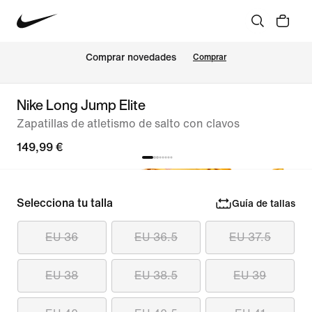
Comprar novedades
Comprar
Nike Long Jump Elite
Zapatillas de atletismo de salto con clavos
149,99 €
Selecciona tu talla
Guía de tallas
EU 36
EU 36.5
EU 37.5
EU 38
EU 38.5
EU 39