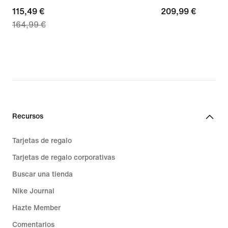
current
115,49 €
209,99 €
209,99 €
164,99 €
price
115,49 €,
original
price
164,99 €
Recursos
Tarjetas de regalo
Tarjetas de regalo corporativas
Buscar una tienda
Nike Journal
Hazte Member
Comentarios