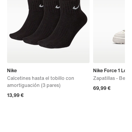
Nike
Nike Force 1 Low
Calcetines hasta el tobillo con
Zapatillas - Bebé 
amortiguación (3 pares)
69,99 €
69,99 €
13,99 €
13,99 €