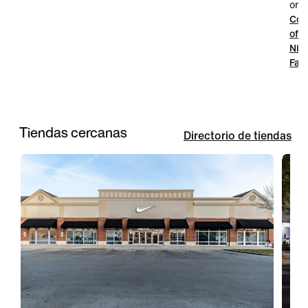
onli
Com
ofer
Nik
Fac
Tiendas cercanas
Directorio de tiendas