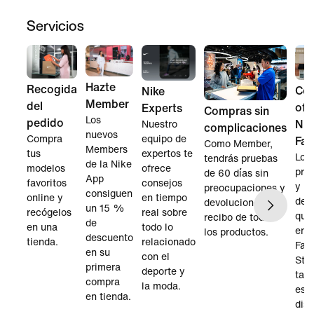
Servicios
Hazte
Recogida
Co
Nike
Member
del
ofe
Experts
Compras sin
Los
pedido
Nik
Nuestro
complicaciones
nuevos
Compra
equipo de
Fac
Como Member,
Members
tus
expertos te
Los
tendrás pruebas
de la Nike
modelos
ofrece
pro
de 60 días sin
App
favoritos
consejos
y
preocupaciones y
consiguen
online y
en tiempo
des
devoluciones sin
un 15 %
recógelos
real sobre
que
recibo de todos
de
en una
todo lo
en l
los productos.
descuento
tienda.
relacionado
Fac
en su
con el
Sto
primera
deporte y
tam
compra
la moda.
est
en tienda.
disp