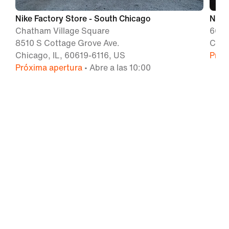
Nike Factory Store - South Chicago
Nike
Chatham Village Square
669 
8510 S Cottage Grove Ave.
Chic
Chicago, IL, 60619-6116, US
Próx
Próxima apertura
• Abre a las 10:00