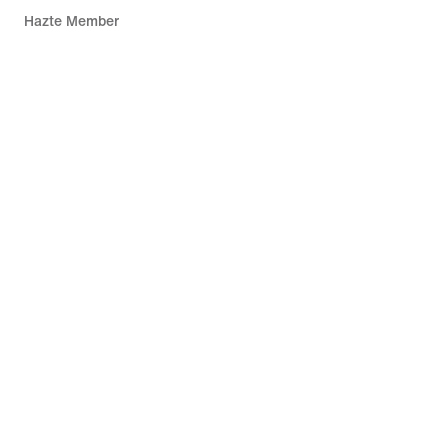
Hazte Member
Comentarios
Códigos promocionales
Consejos sobre productos
Running Shoe Finder
Ayuda
Empresa
Descuentos de la comunidad