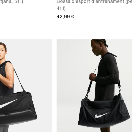
jana, 51 l)
Bossa d'esport d'entrenament (pe
41 l)
42,99 €