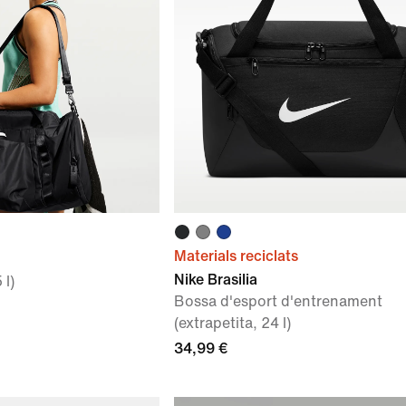
Materials reciclats
Nike Brasilia
 l)
Bossa d'esport d'entrenament
(extrapetita, 24 l)
34,99 €