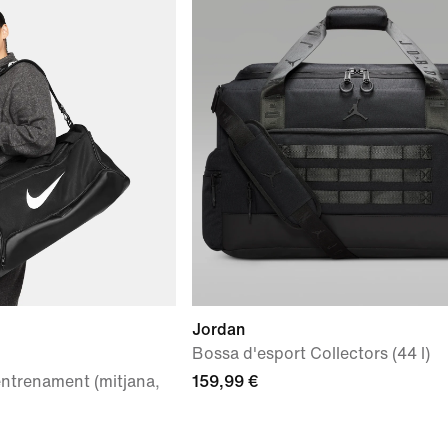
Jordan
Bossa d'esport Collectors (44 l)
entrenament (mitjana,
159,99 €