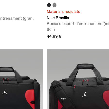
Materials reciclats
Nike Brasilia
entrenament (gran,
Bossa d'esport d'entrenament (mi
60 l)
44,99 €