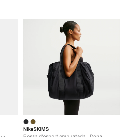
NikeSKIMS
Bossa d'esport embuatada - Dona