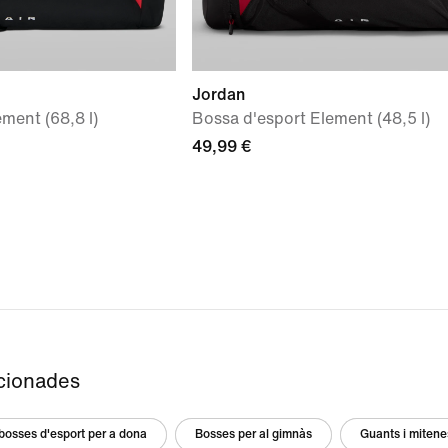
Jordan
ment (68,8 l)
Bossa d'esport Element (48,5 l)
49,99 €
acionades
 bosses d'esport per a dona
Bosses per al gimnàs
Guants i mitene