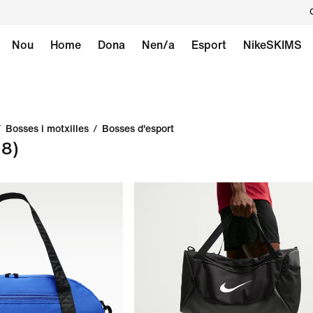
Nou
Home
Dona
Nen/a
Esport
NikeSKIMS
/
Bosses i motxilles
/
Bosses d'esport
18)