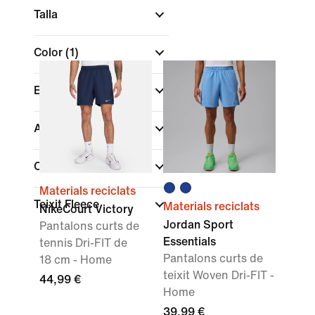
Talla
Color
(1)
Esports
Ajust
Col·leccions
Materials reciclats
Teixit Fleece
Materials reciclats
NikeCourt Victory
Jordan Sport
Pantalons curts de
Essentials
tennis Dri-FIT de
Pantalons curts de
18 cm - Home
teixit Woven Dri-FIT -
44,99 €
Home
39,99 €