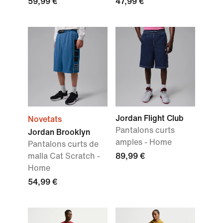
59,99 €
47,99 €
Jordan Flight Club
Novetats
Pantalons curts
Jordan Brooklyn
amples - Home
Pantalons curts de
malla Cat Scratch -
89,99 €
Home
54,99 €