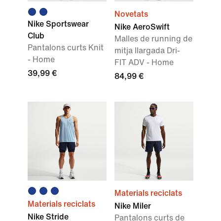
Novetats
Nike Sportswear
Nike AeroSwift
Club
Malles de running de
Pantalons curts Knit
mitja llargada Dri-
- Home
FIT ADV - Home
39,99 €
84,99 €
Materials reciclats
Materials reciclats
Nike Miler
Nike Stride
Pantalons curts de