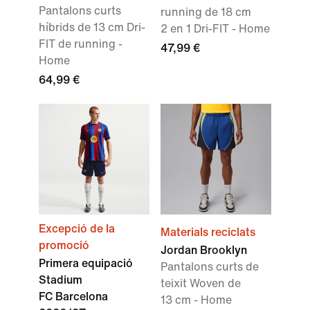
Pantalons curts
running de 18 cm
híbrids de 13 cm Dri-
2 en 1 Dri-FIT - Home
FIT de running -
47,99 €
Home
64,99 €
Excepció de la
Materials reciclats
promoció
Jordan Brooklyn
Primera equipació
Pantalons curts de
Stadium
teixit Woven de
FC Barcelona
13 cm - Home