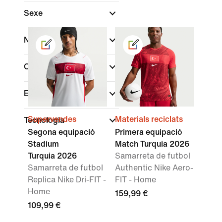
Sexe
Nen/a
Compra per preu
En oferta
Supervendes
Materials reciclats
Tecnologia
Segona equipació
Primera equipació
Stadium
Match Turquia 2026
Turquia 2026
Samarreta de futbol
Samarreta de futbol
Authentic Nike Aero-
Replica Nike Dri-FIT -
FIT - Home
Home
159,99 €
109,99 €