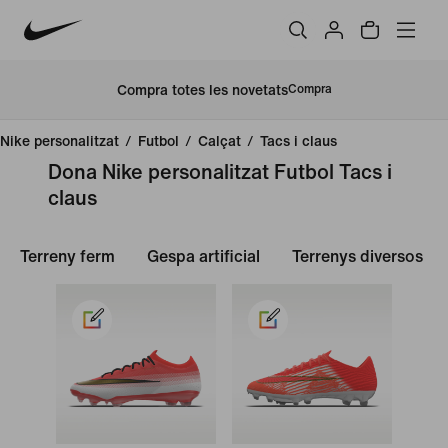
Compra totes les novetats
Compra
Nike personalitzat
/
Futbol
/
Calçat
/
Tacs i claus
Dona Nike personalitzat Futbol Tacs i
claus
Terreny ferm
Gespa artificial
Terrenys diversos