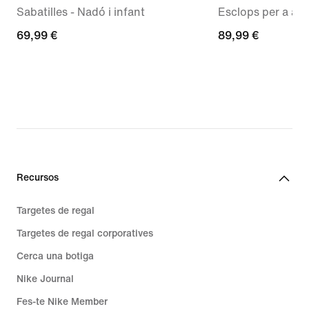
Sabatilles - Nadó i infant
Esclops per a aba
69,99 €
69,99 €
89,99 €
89,99 €
Recursos
Targetes de regal
Targetes de regal corporatives
Cerca una botiga
Nike Journal
Fes-te Nike Member