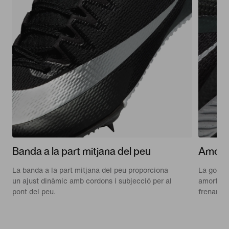
Banda a la part mitjana del peu
Amorti
La banda a la part mitjana del peu proporciona
La goma d
un ajust dinàmic amb cordons i subjecció per al
amortime
pont del peu.
frenar de