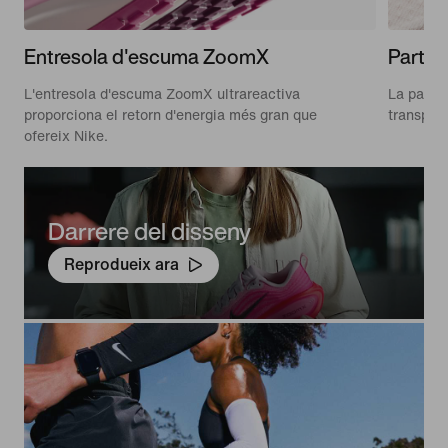
Entresola d'escuma ZoomX
Part s
L'entresola d'escuma ZoomX ultrareactiva
La part s
proporciona el retorn d'energia més gran que
transpirab
ofereix Nike.
Darrere del disseny
Reprodueix ara