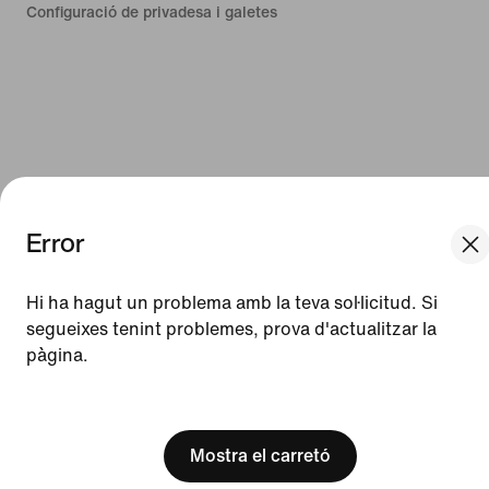
Configuració de privadesa i galetes
Error
We think you are in United States.
Update your location?
Hi ha hagut un problema amb la teva sol·licitud. Si
segueixes tenint problemes, prova d'actualitzar la
pàgina.
Espanya
United States
[ Code: D1B61E47 ]
Mostra el carretó