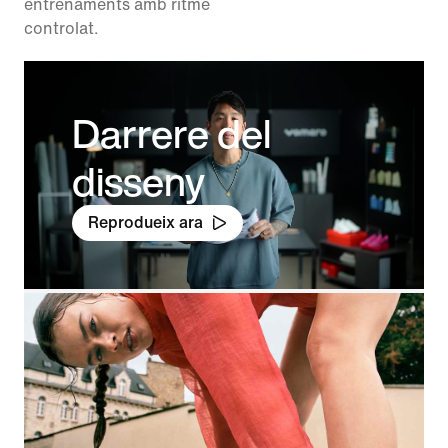
entrenaments amb ritme
controlat.
Darrere del
disseny
Reprodueix ara