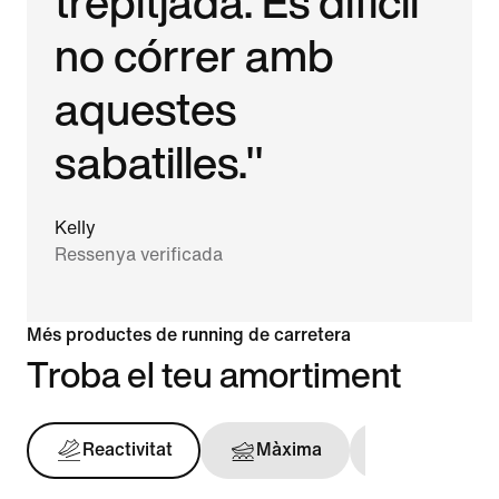
trepitjada. És difícil
no córrer amb
aquestes
sabatilles."
Kelly
Ressenya verificada
Més productes de running de carretera
Troba el teu amortiment
Reactivitat
Màxima
Amb subje