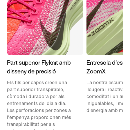
Part superior Flyknit amb
Entresola d'esc
disseny de precisió
ZoomX
Els fils per capes creen una
La nostra escuma 
part superior transpirable,
lleugera i reactiva 
còmoda i duradora per als
comoditat i un amo
entrenaments del dia a dia.
inigualables, i més 
Les perforacions per zones a
d'energia amb meny
l'empenya proporcionen més
transpirabilitat per als