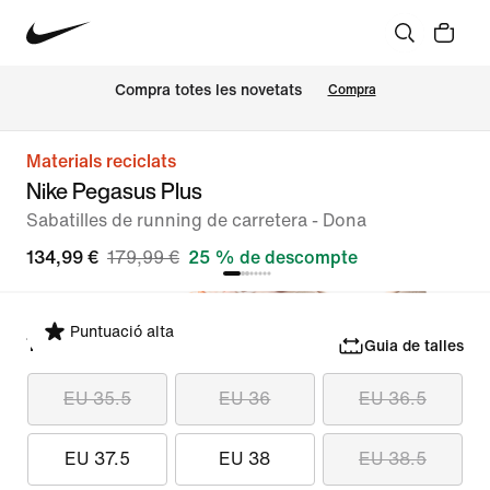
Compra totes les novetats
Compra
Materials reciclats
Nike Pegasus Plus
Sabatilles de running de carretera - Dona
134,99 €
179,99 €
25 % de descompte
Puntuació alta
Tria una talla
Guia de talles
EU 35.5
EU 36
EU 36.5
EU 37.5
EU 38
EU 38.5