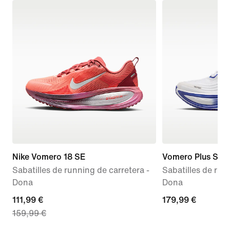
Nike Vomero 18 SE
Vomero Plus SE
Sabatilles de running de carretera -
Sabatilles de run
Dona
Dona
current
111,99 €
179,99 €
179,99 €
159,99 €
price
111,99 €,