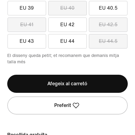
EU 39
EU 40
EU 40.5
EU 41
EU 42
EU 42.5
EU 43
EU 44
EU 44.5
El disseny queda petit; et recomanem que demanis mitja
talla més
Afegeix al carretó
Preferit
Recollida gratuïta