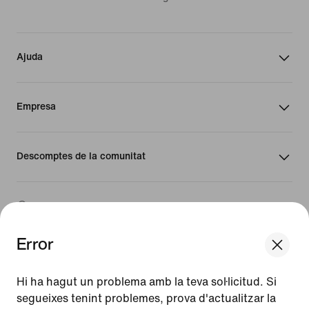
Ajuda
Empresa
Descomptes de la comunitat
Espanya
Error
©
2026
Nike, Inc. Tots els drets reservats
We think you are in United States.
Guies
Update your location?
Hi ha hagut un problema amb la teva sol·licitud. Si
Condicions d'ús
segueixes tenint problemes, prova d'actualitzar la
Condicions de venda