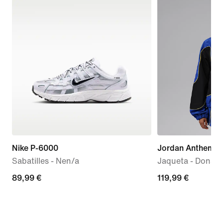
Nike P-6000
Jordan Anthem
Sabatilles - Nen/a
Jaqueta - Dona
89,99 €
89,99 €
119,99 €
119,99 €