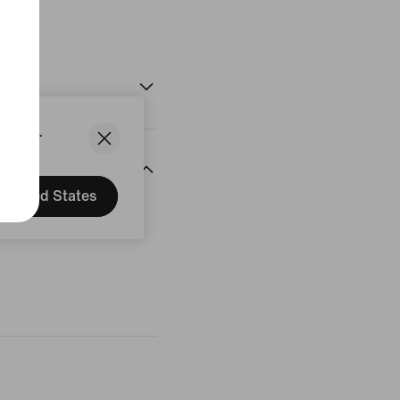
ducte
States.
United States
ssenyes