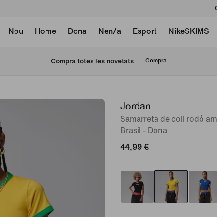
Nou
Home
Dona
Nen/a
Esport
NikeSKIMS
Compra totes les novetats
Compra
Jordan
Imatge
1
Samarreta de coll rodó am
Brasil - Dona
de
6
44,99 €