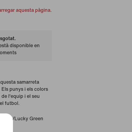
arregar aquesta pàgina.
sgotat.
stà disponible en
moments
aquesta samarreta
 Els punys i els colors
de l'equip i el seu
l futbol.
 Maize/Lucky Green