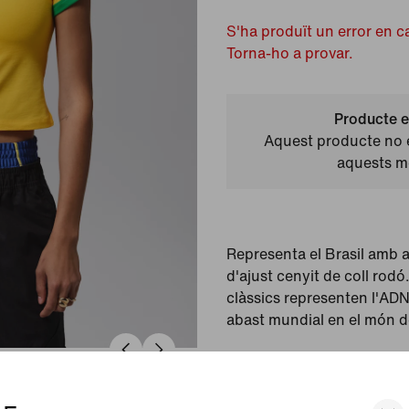
S'ha produït un error en c
Torna-ho a provar.
Producte e
Aquest producte no e
aquests 
Representa el Brasil amb 
d'ajust cenyit de coll rodó.
clàssics representen l'ADN 
abast mundial en el món de
Color mostrat:
Varsity
Model:
IF3926-741