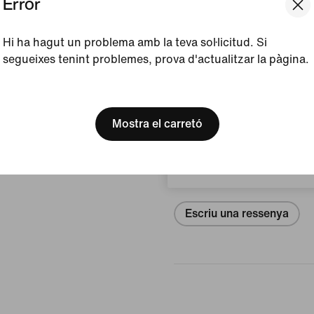
Error
Mostra els detalls del pro
Hi ha hagut un problema amb la teva sol·licitud. Si
segueixes tenint problemes, prova d'actualitzar la pàgina.
Talles i ajustos
[ Code: D1B61E47 ]
We think you are in United 
Update your location?
Mostra el carretó
Ressenyes (error)
Espanya
No hi ha re
Escriu una ressenya