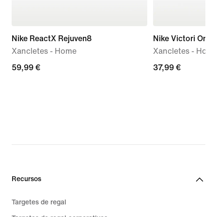
Nike ReactX Rejuven8
Nike Victori One
Xancletes - Home
Xancletes - Hom
59,99 €
59,99 €
37,99 €
37,99 €
Recursos
Targetes de regal