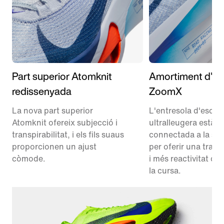
Part superior Atomknit
Amortiment d'e
redissenyada
ZoomX
La nova part superior
L'entresola d'esc
Atomknit ofereix subjecció i
ultralleugera està t
transpirabilitat, i els fils suaus
connectada a la sol
proporcionen un ajust
per oferir una transi
còmode.
i més reactivitat du
la cursa.