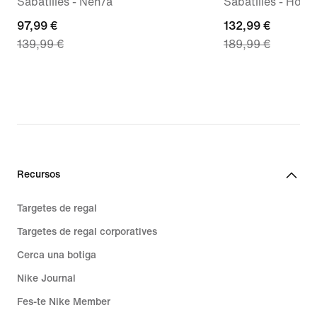
Sabatilles - Nen/a
Sabatilles - Hom
current
97,99 €
current
132,99 €
139,99 €
189,99 €
price
price
97,99 €,
132,99 €,
original
original
price
price
139,99 €
189,99 €
Recursos
Targetes de regal
Targetes de regal corporatives
Cerca una botiga
Nike Journal
Fes-te Nike Member