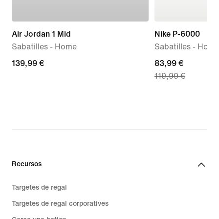
Air Jordan 1 Mid
Nike P-6000
Sabatilles - Home
Sabatilles - Hom
139,99 €
139,99 €
current
83,99 €
119,99 €
price
83,99 €,
original
price
119,99 €
Recursos
Targetes de regal
Targetes de regal corporatives