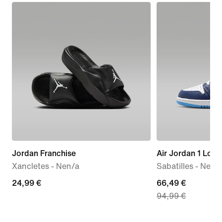
Jordan Franchise
Air Jordan 1 Low
Xancletes - Nen/a
Sabatilles - Nen/
24,99 €
24,99 €
current
66,49 €
94,99 €
price
66,49 €,