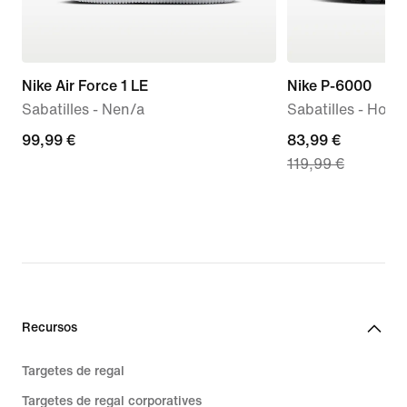
Nike Air Force 1 LE
Nike P-6000
Sabatilles - Nen/a
Sabatilles - Hom
99,99 €
99,99 €
current
83,99 €
119,99 €
price
83,99 €,
original
price
119,99 €
Recursos
Targetes de regal
Targetes de regal corporatives