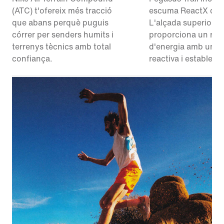
(ATC) t'ofereix més tracció
escuma ReactX que
que abans perquè puguis
L'alçada superior
córrer per senders humits i
proporciona un ret
terrenys tècnics amb total
d'energia amb una t
confiança.
reactiva i estable.