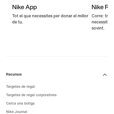
Nike App
Nike Ru
Tot el que necessites per donar el millor
Corre: trob
de tu.
necessites p
sovint.
Recursos
Targetes de regal
Targetes de regal corporatives
Cerca una botiga
Nike Journal