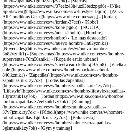
futbol-zapatillas-1gdj0z2a2jzy7ok)
- [Marcas]
(https://www.nike.com/es/w/37eefz43h4uz93bsdzpgd6) - [Nike
Sportswear](https://www.nike.com/es/w/lifestyle-13jrm) - [ACG:
All Conditions Gear](https://www.nike.com/es/acg) - [Jordan]
(https://www.nike.com/es/w/jordan-37eef) - [Kobe]
(https://www.nike.com/es/w/kobe-pgd6) - [NOCTA]
(https://www.nike.com/es/w/nocta-25nhb) - [Hombre]
(https://www.nike.com/es/hombre) - [Lo más destacado]
(https://www.nike.com/es/w/nuevo-hombre-3n82yznik1) -
[Novedades](https://www.nike.com/es/w/nuevo-hombre-
3n82yznik1) - [Superventas](https://www.nike.com/es/w/hombre-
superventas-76m50znik1) - [Ropa de estilo urbano]
(https://www.nike.com/es/w/streetwear-clothing-97qn8) - [Vuelta al
cole](https://www.nike.com/es/w/hombre-back-to-school-
840ikznik1)
- [Zapatillas](https://www.nike.com/es/w/hombre-
zapatillas-nik1zy7ok) - [Todas las zapatillas]
(https://www.nike.com/es/w/hombre-zapatillas-nik1zy7ok) -
[Lifestyle](https://www.nike.com/es/w/hombre-lifestyle-zapatillas-
13jrmznik1zy7ok) - [Jordan](https://www.nike.com/es/w/hombre-
jordan-zapatillas-37eefznik1zy7ok) - [Running]
(https://www.nike.com/es/w/hombre-running-zapatillas-
37v7jznik1zy7ok) - [Fútbol](https://www.nike.com/es/w/hombre-
futbol-zapatillas-1gdj0znik1zy7ok) - [Baloncesto]
(https://www.nike.com/es/w/hombre-baloncesto-zapatillas-
3glsmznik1zy7ok) - [Gym y training]