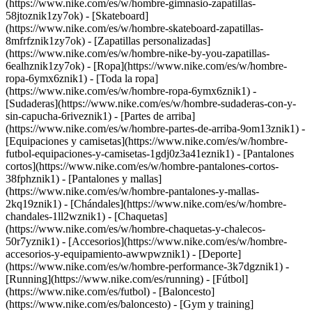
(https://www.nike.com/es/w/hombre-gimnasio-zapatillas-
58jtoznik1zy7ok) - [Skateboard]
(https://www.nike.com/es/w/hombre-skateboard-zapatillas-
8mfrfznik1zy7ok) - [Zapatillas personalizadas]
(https://www.nike.com/es/w/hombre-nike-by-you-zapatillas-
6ealhznik1zy7ok)
- [Ropa](https://www.nike.com/es/w/hombre-
ropa-6ymx6znik1) - [Toda la ropa]
(https://www.nike.com/es/w/hombre-ropa-6ymx6znik1) -
[Sudaderas](https://www.nike.com/es/w/hombre-sudaderas-con-y-
sin-capucha-6riveznik1) - [Partes de arriba]
(https://www.nike.com/es/w/hombre-partes-de-arriba-9om13znik1) -
[Equipaciones y camisetas](https://www.nike.com/es/w/hombre-
futbol-equipaciones-y-camisetas-1gdj0z3a41eznik1) - [Pantalones
cortos](https://www.nike.com/es/w/hombre-pantalones-cortos-
38fphznik1) - [Pantalones y mallas]
(https://www.nike.com/es/w/hombre-pantalones-y-mallas-
2kq19znik1) - [Chándales](https://www.nike.com/es/w/hombre-
chandales-1ll2wznik1) - [Chaquetas]
(https://www.nike.com/es/w/hombre-chaquetas-y-chalecos-
50r7yznik1) - [Accesorios](https://www.nike.com/es/w/hombre-
accesorios-y-equipamiento-awwpwznik1)
- [Deporte]
(https://www.nike.com/es/w/hombre-performance-3k7dgznik1) -
[Running](https://www.nike.com/es/running) - [Fútbol]
(https://www.nike.com/es/futbol) - [Baloncesto]
(https://www.nike.com/es/baloncesto) - [Gym y training]