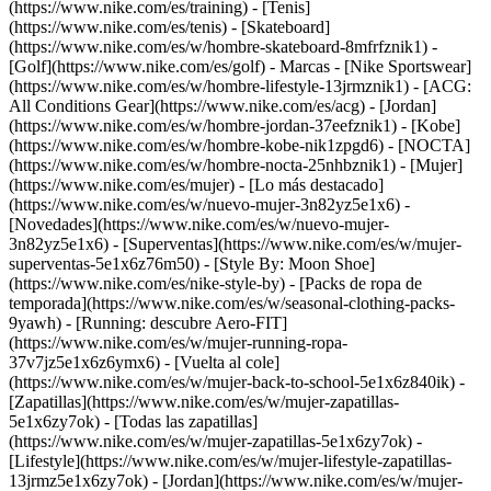
(https://www.nike.com/es/training) - [Tenis]
(https://www.nike.com/es/tenis) - [Skateboard]
(https://www.nike.com/es/w/hombre-skateboard-8mfrfznik1) -
[Golf](https://www.nike.com/es/golf)
- Marcas - [Nike Sportswear]
(https://www.nike.com/es/w/hombre-lifestyle-13jrmznik1) - [ACG:
All Conditions Gear](https://www.nike.com/es/acg) - [Jordan]
(https://www.nike.com/es/w/hombre-jordan-37eefznik1) - [Kobe]
(https://www.nike.com/es/w/hombre-kobe-nik1zpgd6) - [NOCTA]
(https://www.nike.com/es/w/hombre-nocta-25nhbznik1) - [Mujer]
(https://www.nike.com/es/mujer) - [Lo más destacado]
(https://www.nike.com/es/w/nuevo-mujer-3n82yz5e1x6) -
[Novedades](https://www.nike.com/es/w/nuevo-mujer-
3n82yz5e1x6) - [Superventas](https://www.nike.com/es/w/mujer-
superventas-5e1x6z76m50) - [Style By: Moon Shoe]
(https://www.nike.com/es/nike-style-by) - [Packs de ropa de
temporada](https://www.nike.com/es/w/seasonal-clothing-packs-
9yawh) - [Running: descubre Aero-FIT]
(https://www.nike.com/es/w/mujer-running-ropa-
37v7jz5e1x6z6ymx6) - [Vuelta al cole]
(https://www.nike.com/es/w/mujer-back-to-school-5e1x6z840ik)
-
[Zapatillas](https://www.nike.com/es/w/mujer-zapatillas-
5e1x6zy7ok) - [Todas las zapatillas]
(https://www.nike.com/es/w/mujer-zapatillas-5e1x6zy7ok) -
[Lifestyle](https://www.nike.com/es/w/mujer-lifestyle-zapatillas-
13jrmz5e1x6zy7ok) - [Jordan](https://www.nike.com/es/w/mujer-