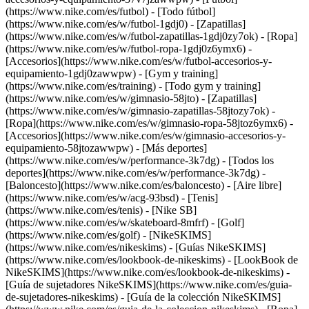
(https://www.nike.com/es/futbol) - [Todo fútbol]
(https://www.nike.com/es/w/futbol-1gdj0) - [Zapatillas]
(https://www.nike.com/es/w/futbol-zapatillas-1gdj0zy7ok) - [Ropa]
(https://www.nike.com/es/w/futbol-ropa-1gdj0z6ymx6) -
[Accesorios](https://www.nike.com/es/w/futbol-accesorios-y-
equipamiento-1gdj0zawwpw)
- [Gym y training]
(https://www.nike.com/es/training) - [Todo gym y training]
(https://www.nike.com/es/w/gimnasio-58jto) - [Zapatillas]
(https://www.nike.com/es/w/gimnasio-zapatillas-58jtozy7ok) -
[Ropa](https://www.nike.com/es/w/gimnasio-ropa-58jtoz6ymx6) -
[Accesorios](https://www.nike.com/es/w/gimnasio-accesorios-y-
equipamiento-58jtozawwpw)
- [Más deportes]
(https://www.nike.com/es/w/performance-3k7dg) - [Todos los
deportes](https://www.nike.com/es/w/performance-3k7dg) -
[Baloncesto](https://www.nike.com/es/baloncesto) - [Aire libre]
(https://www.nike.com/es/w/acg-93bsd) - [Tenis]
(https://www.nike.com/es/tenis) - [Nike SB]
(https://www.nike.com/es/w/skateboard-8mfrf) - [Golf]
(https://www.nike.com/es/golf) - [NikeSKIMS]
(https://www.nike.com/es/nikeskims) - [Guías NikeSKIMS]
(https://www.nike.com/es/lookbook-de-nikeskims) - [LookBook de
NikeSKIMS](https://www.nike.com/es/lookbook-de-nikeskims) -
[Guía de sujetadores NikeSKIMS](https://www.nike.com/es/guia-
de-sujetadores-nikeskims) - [Guía de la colección NikeSKIMS]