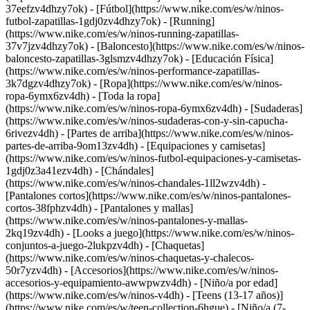
37eefzv4dhzy7ok) - [Fútbol](https://www.nike.com/es/w/ninos-
futbol-zapatillas-1gdj0zv4dhzy7ok) - [Running]
(https://www.nike.com/es/w/ninos-running-zapatillas-
37v7jzv4dhzy7ok) - [Baloncesto](https://www.nike.com/es/w/ninos-
baloncesto-zapatillas-3glsmzv4dhzy7ok) - [Educación Física]
(https://www.nike.com/es/w/ninos-performance-zapatillas-
3k7dgzv4dhzy7ok)
- [Ropa](https://www.nike.com/es/w/ninos-
ropa-6ymx6zv4dh) - [Toda la ropa]
(https://www.nike.com/es/w/ninos-ropa-6ymx6zv4dh) - [Sudaderas]
(https://www.nike.com/es/w/ninos-sudaderas-con-y-sin-capucha-
6rivezv4dh) - [Partes de arriba](https://www.nike.com/es/w/ninos-
partes-de-arriba-9om13zv4dh) - [Equipaciones y camisetas]
(https://www.nike.com/es/w/ninos-futbol-equipaciones-y-camisetas-
1gdj0z3a41ezv4dh) - [Chándales]
(https://www.nike.com/es/w/ninos-chandales-1ll2wzv4dh) -
[Pantalones cortos](https://www.nike.com/es/w/ninos-pantalones-
cortos-38fphzv4dh) - [Pantalones y mallas]
(https://www.nike.com/es/w/ninos-pantalones-y-mallas-
2kq19zv4dh) - [Looks a juego](https://www.nike.com/es/w/ninos-
conjuntos-a-juego-2lukpzv4dh) - [Chaquetas]
(https://www.nike.com/es/w/ninos-chaquetas-y-chalecos-
50r7yzv4dh) - [Accesorios](https://www.nike.com/es/w/ninos-
accesorios-y-equipamiento-awwpwzv4dh)
- [Niño/a por edad]
(https://www.nike.com/es/w/ninos-v4dh) - [Teens (13-17 años)]
(https://www.nike.com/es/w/teen-collection-6hgue) - [Niño/a (7-