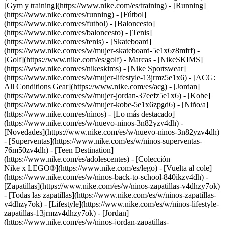
[Gym y training](https://www.nike.com/es/training) - [Running]
(https://www.nike.com/es/running) - [Fútbol]
(https://www.nike.com/es/futbol) - [Baloncesto]
(https://www.nike.com/es/baloncesto) - [Tenis]
(https://www.nike.com/es/tenis) - [Skateboard]
(https://www.nike.com/es/w/mujer-skateboard-5e1x6z8mfrf) -
[Golf](https://www.nike.com/es/golf)
- Marcas - [NikeSKIMS]
(https://www.nike.com/es/nikeskims) - [Nike Sportswear]
(https://www.nike.com/es/w/mujer-lifestyle-13jrmz5e1x6) - [ACG:
All Conditions Gear](https://www.nike.com/es/acg) - [Jordan]
(https://www.nike.com/es/w/mujer-jordan-37eefz5e1x6) - [Kobe]
(https://www.nike.com/es/w/mujer-kobe-5e1x6zpgd6) - [Niño/a]
(https://www.nike.com/es/ninos) - [Lo más destacado]
(https://www.nike.com/es/w/nuevo-ninos-3n82yzv4dh) -
[Novedades](https://www.nike.com/es/w/nuevo-ninos-3n82yzv4dh)
- [Superventas](https://www.nike.com/es/w/ninos-superventas-
76m50zv4dh) - [Teen Destination]
(https://www.nike.com/es/adolescentes) - [Colección
Nike x LEGO®](https://www.nike.com/es/lego) - [Vuelta al cole]
(https://www.nike.com/es/w/ninos-back-to-school-840ikzv4dh)
-
[Zapatillas](https://www.nike.com/es/w/ninos-zapatillas-v4dhzy7ok)
- [Todas las zapatillas](https://www.nike.com/es/w/ninos-zapatillas-
v4dhzy7ok) - [Lifestyle](https://www.nike.com/es/w/ninos-lifestyle-
zapatillas-13jrmzv4dhzy7ok) - [Jordan]
(https://www.nike.com/es/w/ninos-jordan-zapatillas-