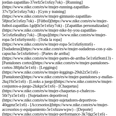
jordan-zapatillas-37eefz5e1x6zy7ok) - [Running]
(https://www.nike.com/es/w/mujer-running-zapatillas-
37v7jz5e1x6zy7ok) - [Gym y training]
(https://www.nike.com/es/w/mujer-gimnasio-zapatillas-
58jtoz5e1x6zy7ok) - [Fútbol](https://www.nike.com/es/w/mujer-
futbol-zapatillas-1gdj0z5e1x6zy7ok) - [Zapatillas personalizadas]
(https://www.nike.com/es/w/mujer-nike-by-you-zapatillas-
5e1x6z6ealhzy7ok)
- [Ropa](https://www.nike.com/es/w/mujer-
ropa-5e1x6z6ymx6) - [Toda la ropa]
(https://www.nike.com/es/w/mujer-ropa-5e1x6z6ymx6) -
[Sudaderas](https://www.nike.com/es/w/mujer-sudaderas-con-y-sin-
capucha-5e1x6z6rive) - [Partes de arriba]
(https://www.nike.com/es/w/mujer-partes-de-arriba-5e1x6z9om13) -
[Pantalones cortos](https://www.nike.com/es/w/mujer-pantalones-
cortos-38fphz5e1x6) - [Leggings]
(https://www.nike.com/es/w/mujer-leggings-29sh2z5e1x6) -
[Pantalones](https://www.nike.com/es/w/mujer-pantalones-y-mallas-
2kq19z5e1x6) - [Looks a juego](https://www.nike.com/es/w/mujer-
conjuntos-a-juego-2lukpz5e1x6) - [Chaquetas]
(https://www.nike.com/es/w/mujer-chaquetas-y-chalecos-
50r7yz5e1x6) - [Sujetadores deportivos]
(https://www.nike.com/es/w/mujer-sujetadores-deportivos-
40qgmz5e1x6) - [Accesorios](https://www.nike.com/es/w/mujer-
accesorios-y-equipamiento-5e1x6zawwpw)
- [Deporte]
(https://www.nike.com/es/w/mujer-performance-3k7dgz5e1x6) -