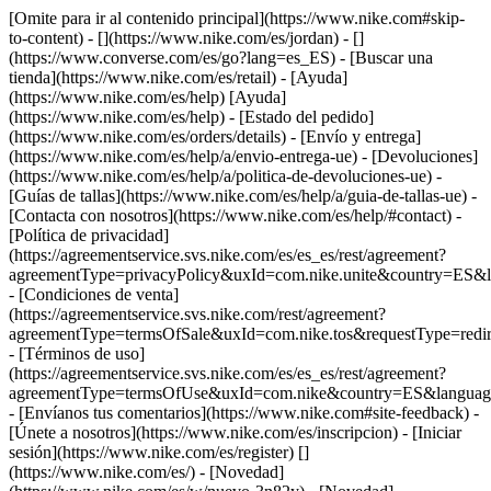
[Omite para ir al contenido principal](https://www.nike.com#skip-
to-content) - [](https://www.nike.com/es/jordan) - []
(https://www.converse.com/es/go?lang=es_ES)
- [Buscar una
tienda](https://www.nike.com/es/retail) - [Ayuda]
(https://www.nike.com/es/help) [Ayuda]
(https://www.nike.com/es/help) - [Estado del pedido]
(https://www.nike.com/es/orders/details) - [Envío y entrega]
(https://www.nike.com/es/help/a/envio-entrega-ue) - [Devoluciones]
(https://www.nike.com/es/help/a/politica-de-devoluciones-ue) -
[Guías de tallas](https://www.nike.com/es/help/a/guia-de-tallas-ue) -
[Contacta con nosotros](https://www.nike.com/es/help/#contact) -
[Política de privacidad]
(https://agreementservice.svs.nike.com/es/es_es/rest/agreement?
agreementType=privacyPolicy&uxId=com.nike.unite&country=ES&l
- [Condiciones de venta]
(https://agreementservice.svs.nike.com/rest/agreement?
agreementType=termsOfSale&uxId=com.nike.tos&requestType=redir
- [Términos de uso]
(https://agreementservice.svs.nike.com/es/es_es/rest/agreement?
agreementType=termsOfUse&uxId=com.nike&country=ES&language
- [Envíanos tus comentarios](https://www.nike.com#site-feedback) -
[Únete a nosotros](https://www.nike.com/es/inscripcion) - [Iniciar
sesión](https://www.nike.com/es/register)
[]
(https://www.nike.com/es/) - [Novedad]