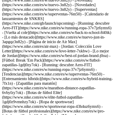
(https://www.nike.com/es/w/nuevo-3n82y) - [Novedad]
(https://www.nike.com/es/w/nuevo-3n82y) - [Novedades]
(https://www.nike.com/es/w/nuevo-3n82y) - [Superventas]
(https://www.nike.com/es/w/superventas-76m50) - [Calendario de
lanzamientos de SNKRS]
(https://www.nike.com/gb/launch/upcoming) - [Running: descubre
Aero-FIT](https://www.nike.com/es/w/running-ropa-37v7jz6ymx6)
- [Vuelta al cole](https://www.nike.com/es/w/back-to-school-840ik)
- [Lo más destacado](https://www.nike.com/es/w/nuevo-just-in-
3apgqz3n82y) - [Página de inicio de Air Max]
(https://www.nike.com/es/air-max) - [Jordan: Colección Love
Letter](https://www.nike.com/es/w/love-letter-7xkbw) - [Lo mejor
de Jordan](https://www.nike.com/es/w/best-of-jordan-brand-j0oa) -
[Fútbol: Break 'Em Pack](https://www.nike.com/es/w/futbol-
zapatillas-1gdj0zy7ok) - [Running: descubre Aero-FIT]
(https://www.nike.com/es/w/running-ropa-37v7jz6ymx6)
-
[Tendencias](https://www.nike.com/es/w/superventas-76m50) -
[Entrenamiento híbrido](https://www.nike.com/es/w/hybrid-training-
7fx1n) - [Zapatillas para maratón]
(https://www.nike.com/es/w/marathon-distance-zapatillas-
6vbyfzy7ok) - [Botas de fútbol Elite]
(https://www.nike.com/es/w/elite-futbol-zapatillas-
1gdj0z9vmnhzy7ok) - [Ropa de sportswear]
(https://www.nike.com/es/w/sportswear-ropa-43h4uz6ymx6) -
[Botas de fútbol profesionales](https://www.nike.com/es/w/pro-