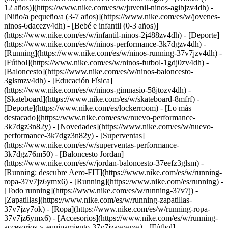
12 años)](https://www.nike.com/es/w/juvenil-ninos-agibjzv4dh) -
[Niño/a pequeño/a (3-7 años)](https://www.nike.com/es/w/jovenes-
ninos-6dacezv4dh) - [Bebé e infantil (0-3 años)]
(https://www.nike.com/es/w/infantil-ninos-2j488zv4dh)
- [Deporte]
(https://www.nike.com/es/w/ninos-performance-3k7dgzv4dh) -
[Running](https://www.nike.com/es/w/ninos-running-37v7jzv4dh) -
[Fútbol](https://www.nike.com/es/w/ninos-futbol-1gdj0zv4dh) -
[Baloncesto](https://www.nike.com/es/w/ninos-baloncesto-
3glsmzv4dh) - [Educación Física]
(https://www.nike.com/es/w/ninos-gimnasio-58jtozv4dh) -
[Skateboard](https://www.nike.com/es/w/skateboard-8mfrf) -
[Deporte](https://www.nike.com/es/lockerroom) - [Lo más
destacado](https://www.nike.com/es/w/nuevo-performance-
3k7dgz3n82y) - [Novedades](https://www.nike.com/es/w/nuevo-
performance-3k7dgz3n82y) - [Superventas]
(https://www.nike.com/es/w/superventas-performance-
3k7dgz76m50) - [Baloncesto Jordan]
(https://www.nike.com/es/w/jordan-baloncesto-37eefz3glsm) -
[Running: descubre Aero-FIT](https://www.nike.com/es/w/running-
ropa-37v7jz6ymx6)
- [Running](https://www.nike.com/es/running) -
[Todo running](https://www.nike.com/es/w/running-37v7j) -
[Zapatillas](https://www.nike.com/es/w/running-zapatillas-
37v7jzy7ok) - [Ropa](https://www.nike.com/es/w/running-ropa-
37v7jz6ymx6) - [Accesorios](https://www.nike.com/es/w/running-
accesorios-y-equipamiento-37v7jzawwpw)
- [Fútbol]