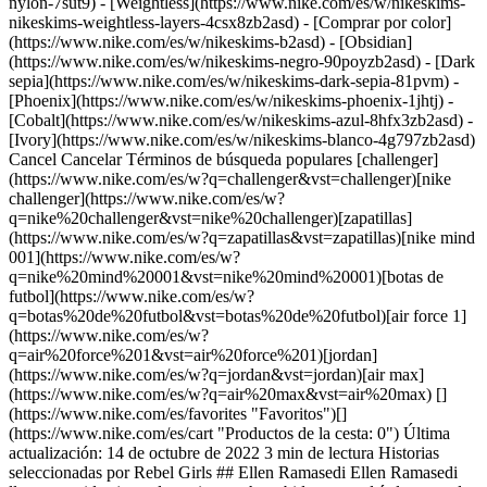
nylon-7sut9) - [Weightless](https://www.nike.com/es/w/nikeskims-
nikeskims-weightless-layers-4csx8zb2asd)
- [Comprar por color](https://www.nike.com/es/w/nikeskims-b2asd) - [Obsidian](https://www.nike.com/es/w/nikeskims-negro-90poyzb2asd) - [Dark sepia](https://www.nike.com/es/w/nikeskims-dark-sepia-81pvm) - [Phoenix](https://www.nike.com/es/w/nikeskims-phoenix-1jhtj) - [Cobalt](https://www.nike.com/es/w/nikeskims-azul-8hfx3zb2asd) - [Ivory](https://www.nike.com/es/w/nikeskims-blanco-4g797zb2asd) Cancel Cancelar Términos de búsqueda populares [challenger](https://www.nike.com/es/w?q=challenger&vst=challenger)[nike challenger](https://www.nike.com/es/w?q=nike%20challenger&vst=nike%20challenger)[zapatillas](https://www.nike.com/es/w?q=zapatillas&vst=zapatillas)[nike mind 001](https://www.nike.com/es/w?q=nike%20mind%20001&vst=nike%20mind%20001)[botas de futbol](https://www.nike.com/es/w?q=botas%20de%20futbol&vst=botas%20de%20futbol)[air force 1](https://www.nike.com/es/w?q=air%20force%201&vst=air%20force%201)[jordan](https://www.nike.com/es/w?q=jordan&vst=jordan)[air max](https://www.nike.com/es/w?q=air%20max&vst=air%20max) [](https://www.nike.com/es/favorites "Favoritos")[](https://www.nike.com/es/cart "Productos de la cesta: 0") Última actualización: 14 de octubre de 2022 3 min de lectura Historias seleccionadas por Rebel Girls ## Ellen Ramasedi Ellen Ramasedi lleva una vida ajetreada, y siempre ha sabido que podría lograr todo lo que se propusiera. Descubre cómo su pasión por el salto de longitud, el baile y el netball la motiva a ayudar a niñas de todo el mundo a hacer deporte. Ellen Ramasedi. Sportstec, Sudáfrica. Fecha de nacimiento: 16 de febrero de 1989. Ilustración: Cecilia Puglesi. De niña, Ellen no paraba ni un segundo: jugaba al netball, iba a clases de baile y practicaba salto de longitud. Siempre estaba en movimiento y, en la escuela, su clase favorita era la de educación física. Durante mucho tiempo, Ellen creyó que en algún momento tendría que renunciar a los días en el foso de arena de salto de longitud y cambiar sus rigurosos ensayos de baile por un trabajo más tradicional, como ser contable. Sin embargo, cuando creció pensó en formas de continuar con sus pasiones después del instituto. ¿En qué podía convertirse: atleta profesional, árbitra o periodista deportiva? __"Es tu vida: puedes ser lo que quieras".__ Un día, durante un partido de netball, a Ellen se le ocurrió una brillante idea: *podía enseñar a otras niñas a amar el deporte tanto como ella.* Ellen sabía que muchas niñas no se sienten cómodas con el deporte y se preocupan porque creen que no son lo bastante buenas para jugar. Creía que podía proporcionarles seguridad a través del deporte, por eso decidió convertirse en entrenadora de netball. Durante los partidos, Ellen animaba a sus niñas desde la línea de banda. *¡Así se atrapa! ¡Buen pase!* Eso le decía Ellen a sus atletas, que seguían las reglas del netball con precisión, corrían por la pista, se ponían nerviosas cuando pillaban el balón y apuntaban con cuidado para marcar el siguiente punto del partido. Con el paso del tiempo, cada vez más niñas han descubierto que se les puede dar genial el deporte, como a la entrenadora Ellen. No quiso dejar este trabajo tan importante, por eso se unió a Sportstec, una organización benéfica que empodera a las atletas. La entrenadora trabaja con docentes para crear programas de educación física que ayuden a las niñas a prosperar. Ellen se enorgullece cada día de su trabajo y de sí misma por dedicarse a su verdadera vocación. [Más información](http://www.sportstec.co.za/) ## Historias relacionadas - ![Historias relacionadas, Ellen Ramasedi defiende el deporte para niñas, slide 1 of 5](https://static.nike.com/a/images/f_auto/dpr_1.0,cs_srgb/h_686,c_limit/83579131-c3a7-4f53-874b-6d1a6b850b89/ellen-ramasedi-defiende-el-deporte-para-ni%C3%B1as.jpg) Chaima Amara Sport dans la Ville [Descubrir](#) [](#) - ![Historias relacionadas, Ellen Ramasedi defiende el deporte para niñas, slide 2 of 5](https://static.nike.com/a/images/f_auto/dpr_1.0,cs_srgb/h_686,c_limit/928c9f7e-d0e9-4412-91a8-4b0666d9b294/ellen-ramasedi-defiende-el-deporte-para-ni%C3%B1as.jpg) Mérida Miller Project Fearless [Descubrir](#) [](#) - ![Historias relacionadas, Ellen Ramasedi defiende el deporte para niñas, slide 3 of 5](https://static.nike.com/a/images/f_auto/dpr_1.0,cs_srgb/h_686,c_limit/638aeba2-5c51-4e9e-b9e7-bc055e73c2e0/ellen-ramasedi-defiende-el-deporte-para-ni%C3%B1as.jpg) Laurea Álvarez Street Football [Descubrir](#) [](#) - ![Historias relacionadas, Ellen Ramasedi defiende el deporte para niñas, slide 4 of 5](https://static.nike.com/a/images/f_auto/dpr_1.0,cs_srgb/h_686,c_limit/e4b51ddf-00f5-4424-9e02-c785800ced00/ellen-ramasedi-defiende-el-deporte-para-ni%C3%B1as.jpg) Romina Calatayud Girls United [Descubrir](https://www.nike.com/es/play) - ![Historias relacionadas, Ellen Ramasedi defiende el deporte para niñas, slide 5 of 5](https://static.nike.com/a/images/f_auto/dpr_1.0,cs_srgb/h_686,c_limit/138061d3-58a2-46dd-84e6-bce3f0e29182/ellen-ramasedi-defiende-el-deporte-para-ni%C3%B1as.jpg) Founé Diawara Les Hijabeuses [Descubrir](#) [](#) ## Volver a nike.com/play ![Ellen Ramasedi defiende el deporte para niñas](https://static.nike.com/a/images/f_auto/dpr_1.0,cs_srgb/h_2203,c_limit/9edd7623-581d-412c-a301-27cdcf8a0257/ellen-ramasedi-defiende-el-deporte-para-ni%C3%B1as.jpg) [](https://www.nike.com/es/play) [Volver](https://www.nike.com/es/play) Publicación original: 14 de octubre de 2022 Recursos [Tarjetas de regalo](https://www.nike.com/es/tarjetas-de-regalo) [Tarjetas de regalo corporativas](https://nikegiftcardsforbusiness.com/) [Buscar una tienda](https://www.nike.com/es/retail/) [Nike Journal](https://www.nike.com/es/historias) [Hazte Member](https://www.nike.com/es/inscripcion) [Comentarios](https://www.nike.com#site-feedback) [Códigos promocionales](https://www.nike.com/es/codigo-promocional) [Consejos sobre productos](https://www.nike.com/es/consejos-sobre-productos) [Running Shoe Finder](https://www.nike.com/es/running/buscador-de-zapatillas) Ayuda [Obtener ayuda](https://www.nike.com/es/help) [Estado del pedido](https://www.nike.com/es/orders/details) [Envíos y entregas](https://www.nike.com/es/help/a/envio-entrega-ue) [Devoluciones](https://www.nike.com/es/help/a/politica-de-devoluciones-ue) [Opciones de pago](https://www.nike.com/es/help/a/opciones-pago-ue) [Contacto](https://www.nike.com/es/help/#contact) [Evaluaciones](https://www.nike.com/es/help/a/resenas) [Ayuda con los códigos promocionales de Nike](https://www.nike.com/es/help/a/aplicar-promo-eu) Empresa [Acerca de Nike](https://about.nike.com/) [Novedades](https://news.nike.com/) [Empleo](https://jobs.nike.com/) [Inversores](https://investors.nike.com/) [Sostenibilidad](https://www.nike.com/es/sostenibilidad) [Accesibilidad](https://www.nike.com/accessibility) [Declaración de accesibilidad](https://www.nike.com/es/accessibility/statement) [Propósito](https://www.nike.com/es/proposito) [Nike Coaching](https://www.nike.com/es/coaching) [Informar de un problema](https://secure.ethicspoint.com/domain/media/eseu/gui/56821/index.html) Descuentos de la comunidad [Estudiante](https://services.sheerid.com/verify/68d15e386bcf0b059b3b1708/?locale=es) [Docente](https://urldefense.com/v3/__https://services.sheerid.com/verify/68dcfa47c3f2fd1cd3069a9c/?locale=es__%3B%21%21KLCbKzk%21nTvDkRbY-BbSpoWsFhAQdmMrehEzU3loDux4_exRVjO9--Ik_EbQNJ3bX2gkEwR7F9cVVROFKqLxE4B8uW6bnx5iSHxy4Q%24) [Servicios de emergencias](https://urldefense.com/v3/__https://services.sheerid.com/verify/68d55da9273c5b3a03a5aa8e/?locale=es__%3B%21%21KLCbKzk%21nTvDkRbY-BbSpoWsFhAQdmMrehEzU3loDux4_exRVjO9--Ik_EbQNJ3bX2gkEwR7F9cVVROFKqLxE4B8uW6bnx4EYC7U2g%24) [Atención sanitaria](https://urldefense.com/v3/__https://services.sheerid.com/verify/68d55e0d273c5b3a03a5b0ac/?locale=es__%3B%21%21KLCbKzk%21nTvDkRbY-BbSpoWsFhAQdmMrehEzU3loDux4_exRVjO9--Ik_EbQNJ3bX2gkEwR7F9cVVROFKqLxE4B8uW6bnx4fBeO5Zw%24) [Recursos](https://www.nike.com/es/help) [Tarjetas de regalo](https://www.nike.com/es/tarjetas-de-regalo) [Tarjetas de regalo corporativas](https://nikegiftcardsforbusiness.com/) [Buscar una tienda](https://www.nike.com/es/retail/) [Nike Journal](https://www.nike.com/es/historias) [Hazte Member](https://www.nike.com/es/inscripcion) [Comentarios](https://www.nike.com#site-feedback) [Códigos promocionales](https://www.nike.com/es/codigo-promocional) [Consejos sobre productos](https://www.nike.com/es/consejos-sobre-productos) [Running Shoe Finder](https://www.nike.com/es/running/buscador-de-zapatillas) [Ayuda](https://www.nike.com/es/help) [Obtener ayuda](https://www.nike.com/es/help) [Estado del pedido](https://www.nike.com/es/orders/details) [Envíos y entregas](https://www.nike.com/es/help/a/envio-entrega-ue) [Devoluciones](https://www.nike.com/es/help/a/politica-de-devoluciones-ue) [Opciones de pago](https://www.nike.com/es/help/a/opciones-pago-ue) [Contacto](https://www.nike.com/es/help/#contact) [Evaluaciones](https://www.nike.com/es/help/a/resenas) [Ayuda con los códigos promocionales de Nike](https://www.nike.com/es/help/a/aplicar-promo-eu) [Empresa](https://about.nike.com/es-ES) [Acerca de Nike](https://about.nike.com/) [Novedades](https://news.nike.com/) [Empleo](https://jobs.nike.com/) [Inversores](https://investors.nike.com/) [Sostenibilidad](https://www.nike.com/es/sostenibilidad) [Accesibilidad](https://www.nike.com/accessibility) [Declaración de accesibilidad](https://www.nike.com/es/accessibility/statement) [Propósito](https://www.nike.com/es/proposito) [Nike Coaching](https://www.nike.com/es/coaching) [Informar de un problema](https://secure.ethicspoint.com/domain/media/eseu/gui/56821/index.html) ## Descuentos de la comunidad [Estudiante](https://services.sheerid.com/verify/68d15e386bcf0b059b3b1708/?locale=es) [Docente](https://urldefense.com/v3/__https://servi