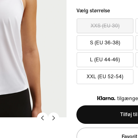
Vælg størrelse
XXS (EU 30)
S (EU 36-38)
L (EU 44-46)
XXL (EU 52-54)
tilgængel
Klarna
Tilføj ti
Favorit