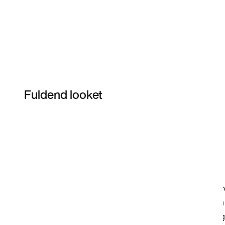
Fuldend looket
Item 3 of 35
Shop modellen