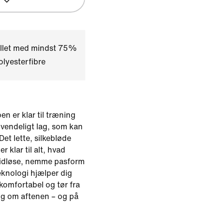
illet med mindst 75%
lyesterfibre
n er klar til træning
anvendeligt lag, som kan
Det lette, silkebløde
r klar til alt, hvad
tidløse, nemme pasform
knologi hjælper dig
 komfortabel og tør fra
ing om aftenen – og på