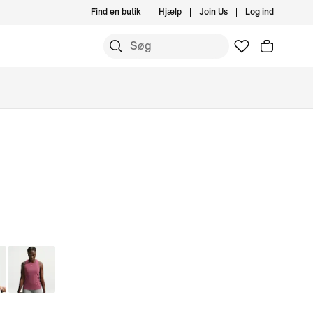
Find en butik
Hjælp
Join Us
Log ind