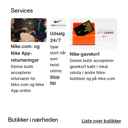
Services
Udsalg
24/7
Nike.com- og
Spar
Nike App-
stort når
Nike-gavekort
som
returneringer
Denne butik accepterer
helst
Denne butik
gavekort købt i lokal
online.
accepterer
valuta i andre Nike-
Shop
returvarer for
butikker og på nike.com.
her
Nike.com og Nike
App-ordrer.
Butikker i nærheden
Liste over butikker