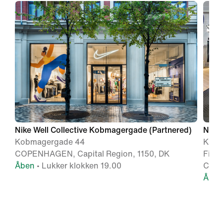
Nike Well Collective Kobmagergade (Partnered)
Nike 
Kobmagergade 44
Kalv
COPENHAGEN, Capital Region, 1150, DK
Fiske
Åben
• Lukker klokken 19.00
COPE
Åbe