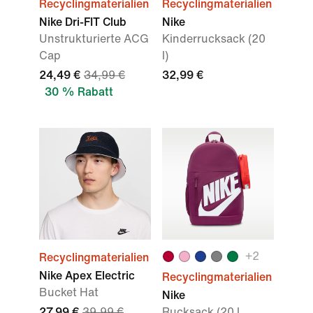
Recyclingmaterialien
Recyclingmaterialien
Nike Dri-FIT Club
Nike
Unstrukturierte ACG
Kinderrucksack (20
Cap
l)
24,49 €
34,99 €
32,99 €
30 % Rabatt
+
2
Recyclingmaterialien
Nike Apex Electric
Recyclingmaterialien
Bucket Hat
Nike
27,99 €
39,99 €
Rucksack (20 l,