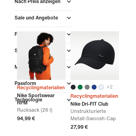
Nach Preis anzeigen
Sale und Angebote
Farbe
Sport
Marke
(1)
Passform
+
2
Recyclingmaterialien
Nike Sportswear
Recyclingmaterialien
Technologie
RPM
Nike Dri-FIT Club
Rucksack (26 l)
Unstrukturierte
94,99 €
Metall-Swoosh-Cap
27,99 €