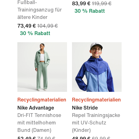
Fußball-
83,99 €
119,99 €
Trainingsanzug für
30 % Rabatt
ältere Kinder
73,49 €
104,99 €
30 % Rabatt
Recyclingmaterialien
Recyclingmaterialien
Nike Advantage
Nike Stride
Dri-FIT Tennishose
Repel Trainingsjacke
mit mittelhohem
mit UV-Schutz
Bund (Damen)
(Kinder)
52,49 €
74,99 €
48,99 €
69,99 €