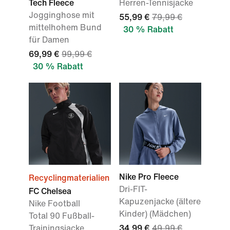
Tech Fleece
Herren-Tennisjacke
Jogginghose mit
55,99 €
79,99 €
mittelhohem Bund
30 % Rabatt
für Damen
69,99 €
99,99 €
30 % Rabatt
Nike Pro Fleece
Recyclingmaterialien
Dri-FIT-
FC Chelsea
Kapuzenjacke (ältere
Nike Football
Kinder) (Mädchen)
Total 90 Fußball-
Trainingsjacke
34,99 €
49,99 €