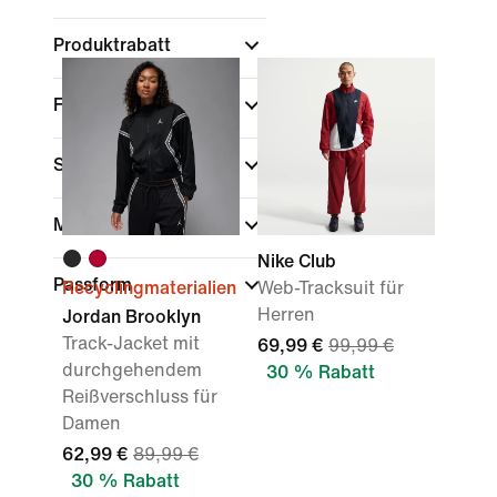
Produktrabatt
Farbe
Sport
Marke
Nike Club
Passform
Recyclingmaterialien
Web-Tracksuit für
Herren
Jordan Brooklyn
Track-Jacket mit
69,99 €
99,99 €
durchgehendem
30 % Rabatt
Reißverschluss für
Damen
62,99 €
89,99 €
30 % Rabatt