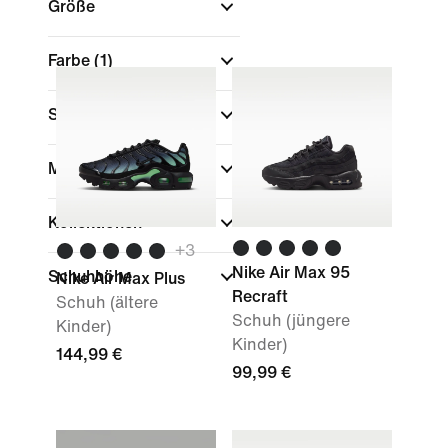
Größe
Farbe
(1)
Sport
Marke
Kollektionen
+
3
Nike Air Max 95
Schuhhöhe
Nike Air Max Plus
Recraft
Schuh (ältere
Schuh (jüngere
Kinder)
Kinder)
144,99 €
99,99 €