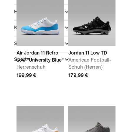
Farbe
Kollektionen
Schuhhöhe
Air Jordan 11 Retro
Jordan 11 Low TD
Sport
Low "University Blue"
American Football-
Herrenschuh
Schuh (Herren)
199,99 €
179,99 €