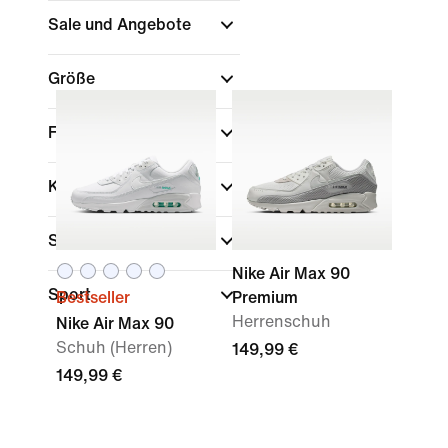
Sale und Angebote
Größe
Farbe
(1)
Kollektionen
Schuhhöhe
Nike Air Max 90
Sport
Bestseller
Premium
Herrenschuh
Nike Air Max 90
Schuh (Herren)
149,99 €
149,99 €