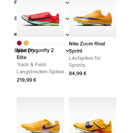
Farbe
Schuhhöhe
Kollektionen
Nike Zoom Rival
Nike Dragonfly 2
Sport
(1)
Sprint
Elite
Laufspikes für
Track & Field
Sprints
Langstrecken-Spikes
84,99 €
219,99 €