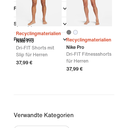
Farbe
Sport
(1)
Recyclingmaterialien
Passform
Recyclingmaterialien
Nike Pro
Nike Pro
Dri-FIT Shorts mit
Dri-FIT Fitnessshorts
Slip für Herren
für Herren
37,99 €
37,99 €
Verwandte Kategorien