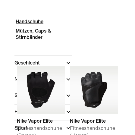
Handschuhe
Mützen, Caps &
Stirnbänder
Geschlecht
Nach Preis anzeigen
Sale und Angebote
Farbe
Nike Vapor Elite
Nike Vapor Elite
Sport
Fitnesshandschuhe
Fitnesshandschuhe