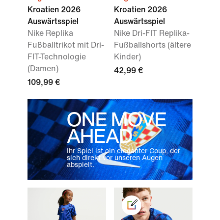
Kroatien 2026
Kroatien 2026
Auswärtsspiel
Auswärtsspiel
Nike Replika
Nike Dri-FIT Replika-
Fußballtrikot mit Dri-
Fußballshorts (ältere
FIT-Technologie
Kinder)
(Damen)
42,99 €
109,99 €
ONE MOVE
AHEAD
Ihr Spiel ist ein eleganter Coup, der
sich direkt vor unseren Augen
abspielt.