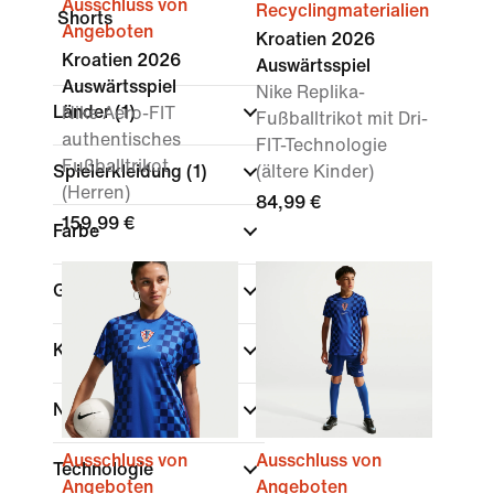
Ausschluss von
Recyclingmaterialien
Shorts
Angeboten
Kroatien 2026
Kroatien 2026
Auswärtsspiel
Auswärtsspiel
Nike Replika-
Länder
(1)
Nike Aero-FIT
Fußballtrikot mit Dri-
authentisches
FIT-Technologie
Fußballtrikot
Spielerkleidung
(1)
(ältere Kinder)
(Herren)
84,99 €
159,99 €
Farbe
Geschlecht
Kinder
Nach Preis anzeigen
Ausschluss von
Ausschluss von
Technologie
Angeboten
Angeboten