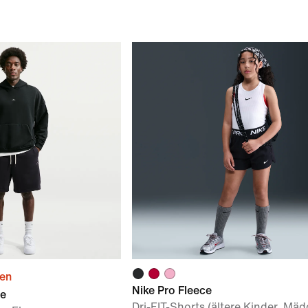
ien
Nike Pro Fleece
ue
Dri-FIT-Shorts (ältere Kinder, Mä