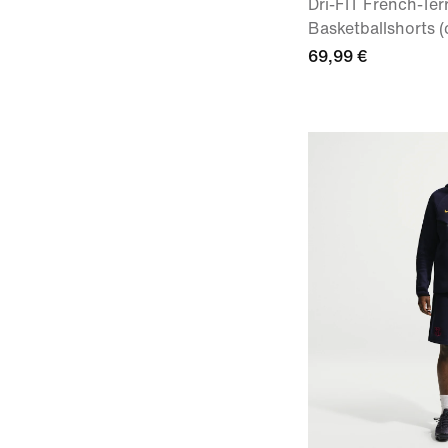
Dri-FIT French-Ter
Basketballshorts (
69,99 €