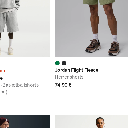
Jordan Flight Fleece
ien
Herrenshorts
ue
-Basketballshorts
74,99 €
 cm)