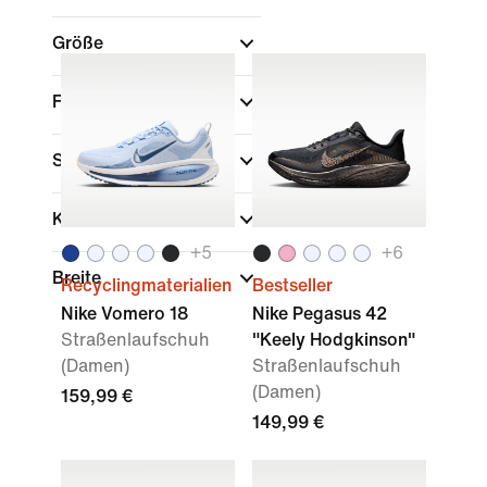
Größe
Farbe
Sport
Kollektionen
+
5
+
6
Breite
Recyclingmaterialien
Bestseller
Nike Vomero 18
Nike Pegasus 42
Straßenlaufschuh
"Keely Hodgkinson"
(Damen)
Straßenlaufschuh
(Damen)
159,99 €
149,99 €