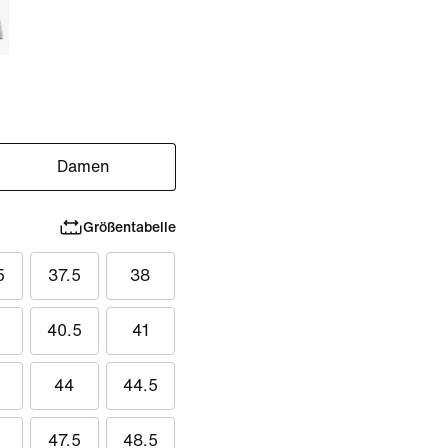
Damen
Größentabelle
5
37.5
38
40.5
41
44
44.5
47.5
48.5