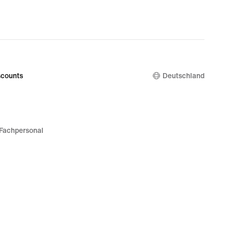
original
price
139,99 €
counts
Deutschland
Fachpersonal