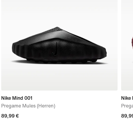
Nike Mind 001
Nike
Pregame Mules (Herren)
Preg
89,99 €
89,99 €
89,9
89,9