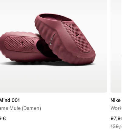
 Mind 001
Nike Metco
ame Mule (Damen)
Workout-S
9 €
9 €
current
97,99 €
139,99 €
price
97,99 €,