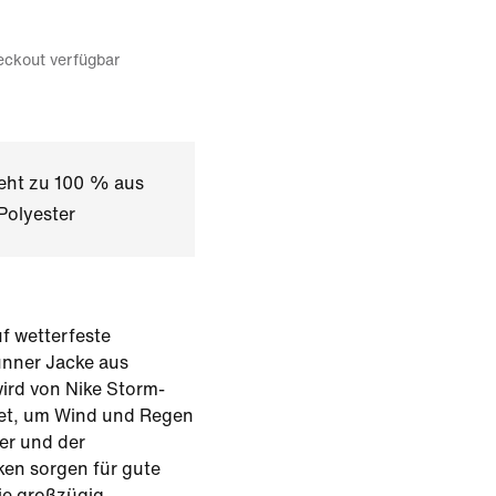
eckout verfügbar
teht zu 100 % aus
Polyester
auf wetterfeste
unner Jacke aus
ird von Nike Storm-
et, um Wind und Regen
er und der
ken sorgen für gute
ie großzügig