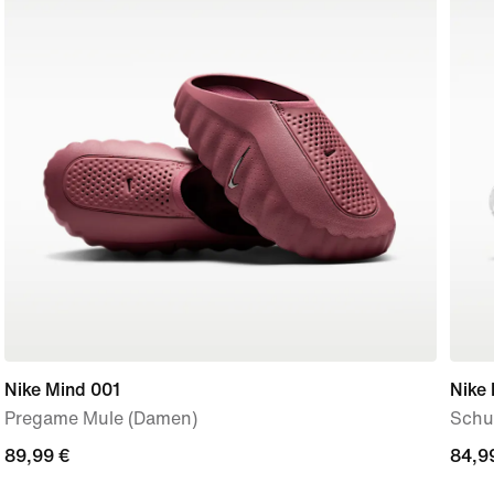
Nike Mind 001
Nike 
Pregame Mule (Damen)
Schu
89,99 €
89,99 €
84,9
84,9