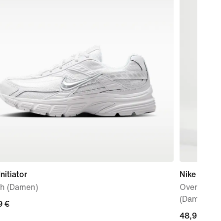
Initiator
Nike Sport
h (Damen)
Oversized-
(Damen)
9 €
9 €
current
48,99 €