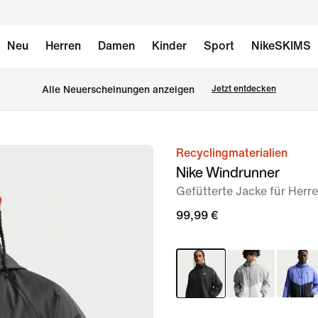
Neu
Herren
Damen
Kinder
Sport
NikeSKIMS
Alle Neuerscheinungen anzeigen
Jetzt entdecken
Recyclingmaterialien
Bild 1
Nike Windrunner
von
Gefütterte Jacke für Herr
12
99,99 €