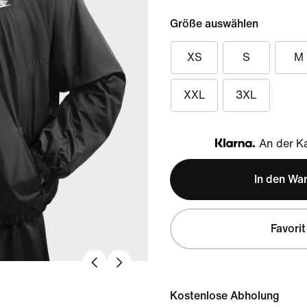
Größe auswählen
XS
S
M
XXL
3XL
An der Ka
Klarna
In den Wa
Favorit
Kostenlose Abholung