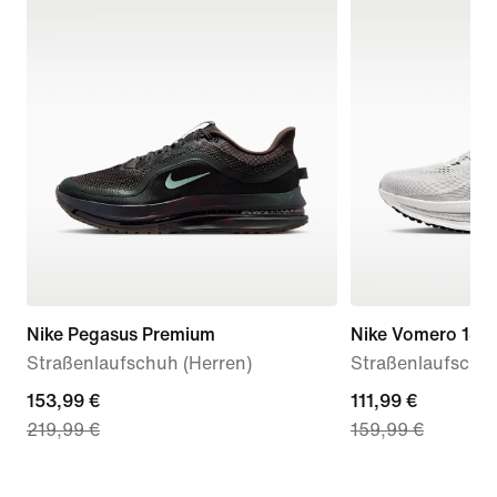
Nike Pegasus Premium
Nike Vomero 18
Straßenlaufschuh (Herren)
Straßenlaufschuh
current
153,99 €
current
111,99 €
219,99 €
159,99 €
price
price
153,99 €,
111,99 €,
original
original