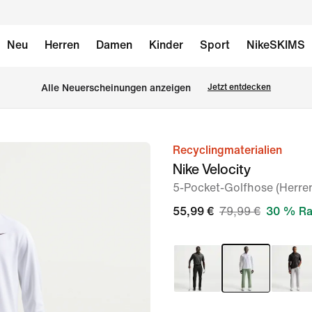
Neu
Herren
Damen
Kinder
Sport
NikeSKIMS
Alle Neuerscheinungen anzeigen
Jetzt entdecken
Recyclingmaterialien
Bild 1
Nike Velocity
von
5-Pocket-Golfhose (Herre
7
55,99 €
79,99 €
30 % Ra