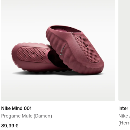
Nike Mind 001
Inte
Pregame Mule (Damen)
Nike
(Herr
89,99 €
89,99 €