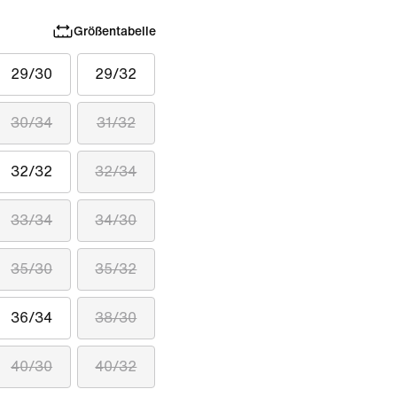
Größentabelle
29/30
29/32
30/34
31/32
32/32
32/34
33/34
34/30
35/30
35/32
36/34
38/30
40/30
40/32