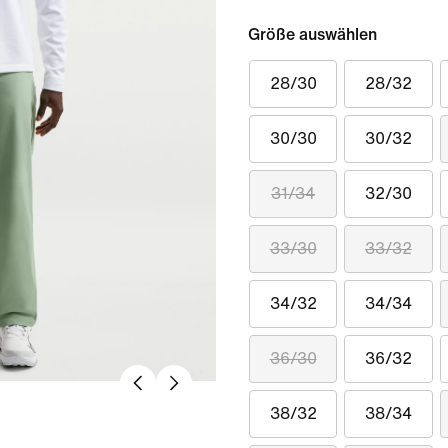
Größe auswählen
28/30
28/32
30/30
30/32
31/34
32/30
33/30
33/32
34/32
34/34
36/30
36/32
38/32
38/34