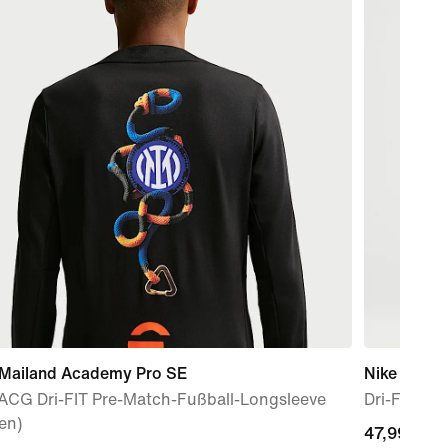
r Mailand Academy Pro SE
Nike Stride
 ACG Dri-FIT Pre-Match-Fußball-Longsleeve
Dri-FIT AD
en)
47,99 €
47,99 €