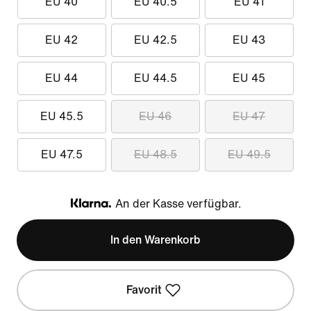
EU 40
EU 40.5
EU 41
EU 42
EU 42.5
EU 43
EU 44
EU 44.5
EU 45
EU 45.5
EU 46
EU 47
EU 47.5
EU 48.5
EU 49.5
An der Kasse verfügbar.
Klarna
In den Warenkorb
Favorit