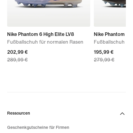
Nike Phantom 6 High Elite LV8
Nike Phantom 6 L
Fußballschuh für normalen Rasen
Fußballschuh fü
current
202,99 €
current
195,99 €
289,99 €
279,99 €
price
price
202,99 €,
195,99 €,
original
original
price
price
289,99 €
279,99 €
Ressourcen
Geschenkgutscheine für Firmen