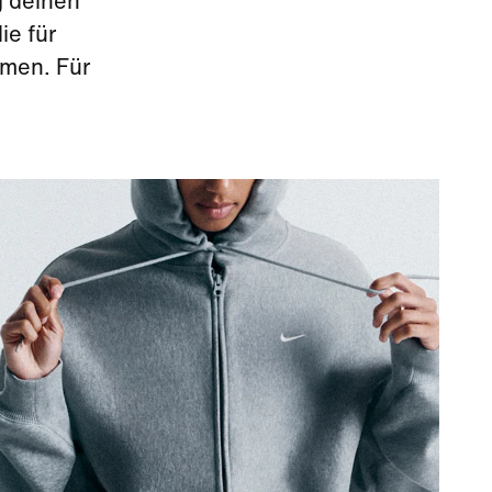
g deinen
ie für
rmen. Für