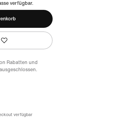
sse verfügbar.
renkorb
von Rabatten und
 ausgeschlossen.
eckout verfügbar