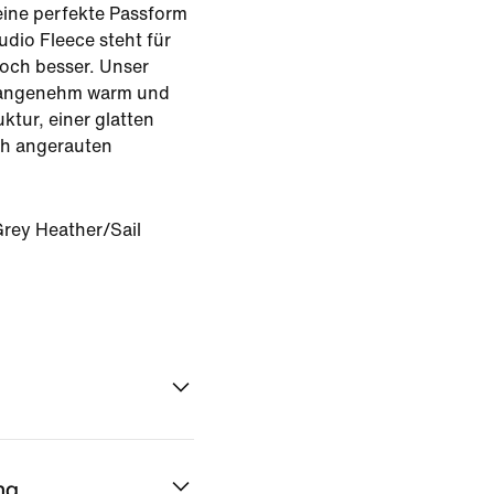
eine perfekte Passform
tudio Fleece steht für
noch besser. Unser
t angenehm warm und
ktur, einer glatten
ch angerauten
rey Heather/Sail
ng