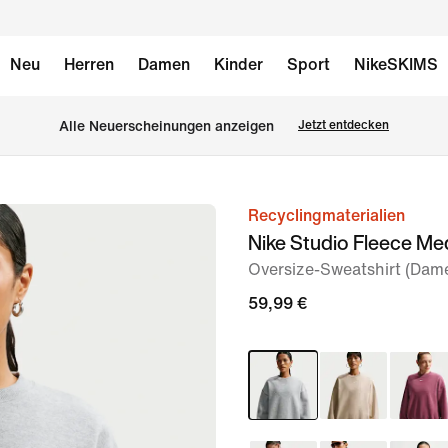
Neu
Herren
Damen
Kinder
Sport
NikeSKIMS
Alle Neuerscheinungen anzeigen
Jetzt entdecken
Recyclingmaterialien
Bild 1
Nike Studio Fleece M
von
Oversize-Sweatshirt (Dam
6
59,99 €