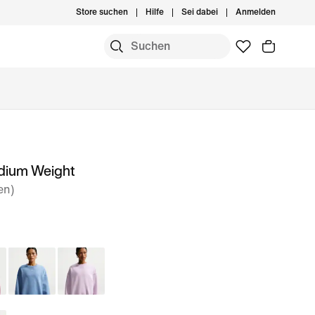
Store suchen
Hilfe
Sei dabei
Anmelden
edium Weight
en)