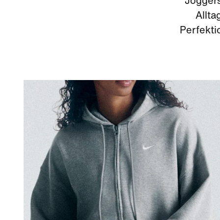
Joggers
Allta
Perfekti